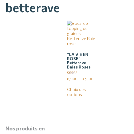
betterave
“LA VIE EN
ROSE”
Betterave
Baies Roses
Note
8,90
€
–
37,50
€
4.70
sur 5
Choix des
options
Nos produits en