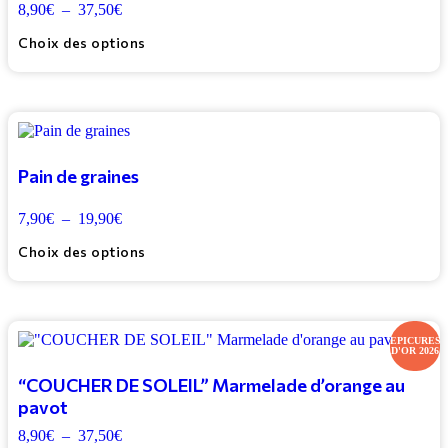
8,90
€
–
37,50
€
Plage
Les
Note
de
3.75
options
sur 5
Choix des options
prix :
peuvent
8,90€
être
à
choisies
37,50€
sur
la
Ce
page
produit
du
a
Pain de graines
produit
plusieurs
variations.
7,90
€
–
19,90
€
Plage
Les
Note
de
3.33
options
sur 5
Choix des options
prix :
peuvent
7,90€
être
à
choisies
19,90€
sur
la
Ce
EPICURES
page
D'OR 2026
produit
du
a
“COUCHER DE SOLEIL” Marmelade d’orange au
produit
plusieurs
pavot
variations.
Les
8,90
€
–
37,50
€
Plage
options