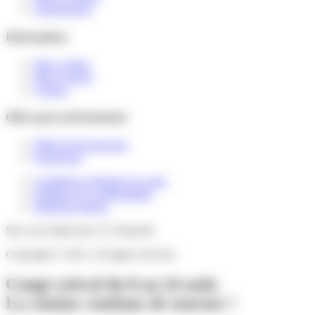
Abonnement
Informations
Mon compte
Idées recettes
Contact
Offre pour professionnels
Hôtels & Restaurants
Entreprises
Conditions générales de vente
Politique de confidentialité
Mentions légales
Site web réalisé par CG-Numerik
Copyright © 2022. All rights reserved.
Congé estival du 8 au 24 août.
La cuisine continue de tourner !