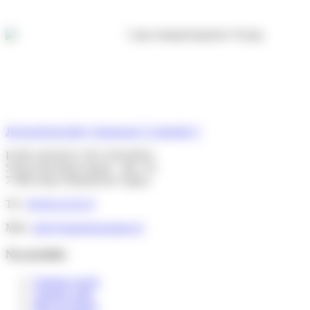
Jki-facebook-light
Instagram
Linkedin
EURL MANGE TES GRAINES
5 Rue Paul Henri Spaak – Bat. T6
77400 Saint-Thibault-des-Vignes
Tel :
06 60 43 38 19
Mail :
info@mangetesgraines.fr
Nos produits
Topping sucrés
Topping salés
Mix de graines