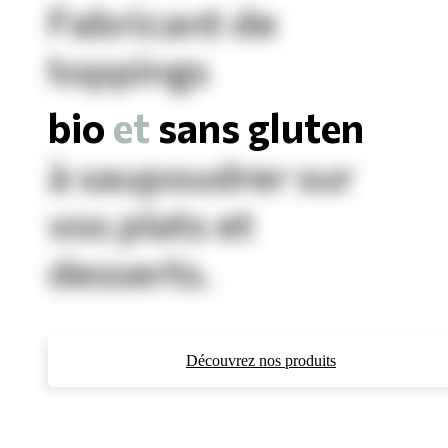
Fabricant de
toppings
bio
et
sans gluten
à saupoudrer sur
vos plats et
desserts.
Découvrez nos produits