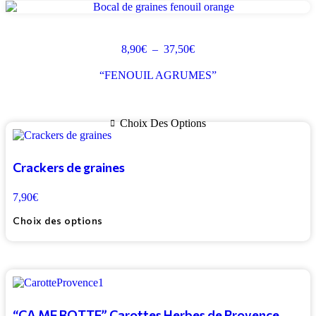
8,90
€
–
37,50
€
Plage
de
prix :
“FENOUIL AGRUMES”
8,90€
à
37,50€
Choix Des Options
Ce
produit
a
Crackers de graines
plusieurs
variations.
7,90
€
Les
Note
4.00
options
sur 5
Choix des options
peuvent
être
choisies
sur
la
Ce
page
produit
du
a
“ÇA ME BOTTE” Carottes Herbes de Provence
produit