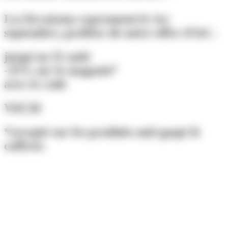
Les livraisons reprennent le 1er
septembre, profitez de notre offre d'été :
jusqu'au 31 août
-25% sur le magasin*
avec le code
VAC26
*excepté sur les produits anti-gaspi &
coffrets