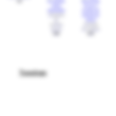
(2)
Toppings
de
graines
Topping
sucrés
de graines
(16)
(23)
Toppings