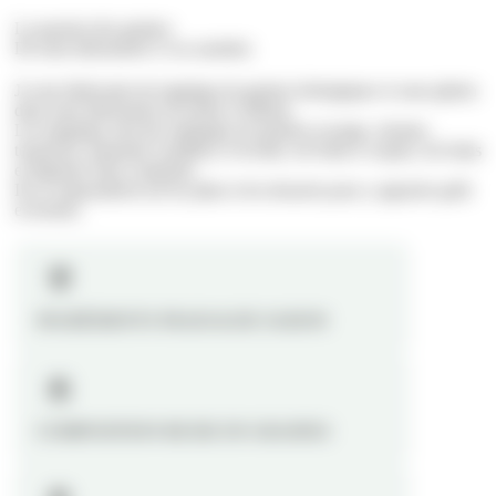
La passion des graines
De mon laboratoire à vos assiettes
Je suis fabricante de toppings de graines biologiques et sans gluten
dans mon laboratoire de Seine et Marne.
Les toppings sont des mélanges de graines (courge, sésame,
tournesol, amarante soufflée), d’avoine, de fruits à coques, de fruits
et légumes frais compotés.
Ils se saupoudrent sur les plats et les desserts pour y apporter goût
et texture.
INGRÉDIENTS FRAIS & DE SAISON
COMPOSITION RICHE EN GRAINES