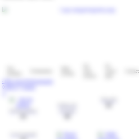
Où
En
Nos
Idées
Evénements
nous
savoir
Contact
produits
recettes
trouver
plus
Offre pour Professionnels
0,00
€
0
Panier
Mueslis
Palets de
(4)
Préparations
céréales
(2)
(0)
Croq'muesli