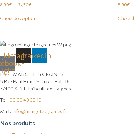
Note
Note
Plage
8,90
€
–
37,50
€
8,90
€
4.00
2.00
de
sur 5
sur 5
prix :
Choix des options
Choix d
8,90€
Ce
Ce
à
produit
produit
37,50€
a
a
plusieurs
plusieu
variations.
variatio
Jki-
Instagram
Linkedin
Les
Les
cebook-
options
option
light
EURL MANGE TES GRAINES
peuvent
peuven
5 Rue Paul Henri Spaak – Bat. T6
être
être
77400 Saint-Thibault-des-Vignes
choisies
choisie
sur
sur
Tel :
06 60 43 38 19
la
la
page
page
Mail :
info@mangetesgraines.fr
du
du
Nos produits
produit
produit