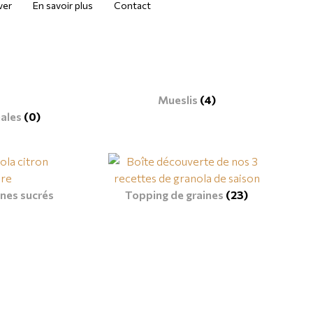
ver
En savoir plus
Contact
Mueslis
(4)
éales
(0)
ines sucrés
Topping de graines
(23)