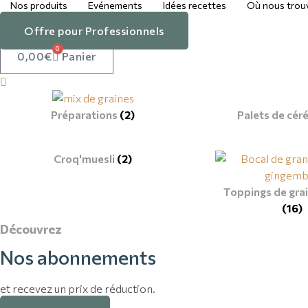
Nos produits
Evénements
Idées recettes
Où nous trou
Offre pour Professionnels
0
0,00
€
Panier
Préparations
(2)
Palets de cér
Croq'muesli
(2)
Toppings de gra
(16)
Découvrez
Nos abonnements
et recevez un prix de réduction.