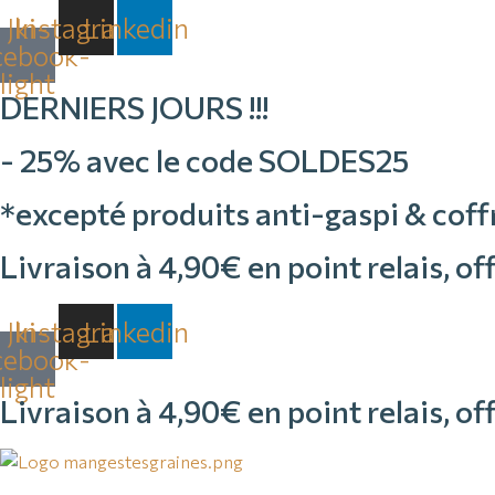
Aller
Jki-
Instagram
Linkedin
au
cebook-
contenu
light
DERNIERS JOURS !!!
- 25% avec le code SOLDES25
*excepté produits anti-gaspi & coff
Livraison à 4,90€ en point relais, o
Jki-
Instagram
Linkedin
cebook-
light
Livraison à 4,90€ en point relais, o