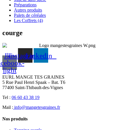
Préparations
Autres produits
Palets de céréales
Les Coffrets (4)
courge
Jki-
Instagram
Linkedin
acebook-
light
EURL MANGE TES GRAINES
5 Rue Paul Henri Spaak – Bat. T6
77400 Saint-Thibault-des-Vignes
Tel :
06 60 43 38 19
Mail :
info@mangetesgraines.fr
Nos produits