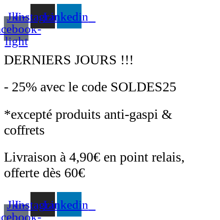
Aller
Jki-
Instagram
Linkedin
au
contenu
acebook-
light
DERNIERS JOURS !!!
- 25% avec le code SOLDES25
*excepté produits anti-gaspi &
coffrets
Livraison à 4,90€ en point relais,
offerte dès 60€
Jki-
Instagram
Linkedin
acebook-