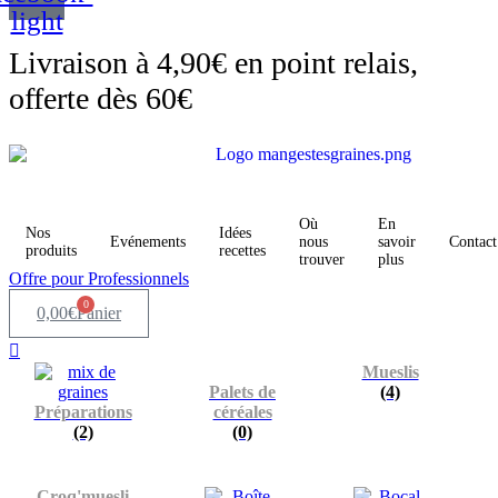
light
Livraison à 4,90€ en point relais,
offerte dès 60€
Où
En
Nos
Idées
Evénements
nous
savoir
Contact
produits
recettes
trouver
plus
Offre pour Professionnels
0
0,00
€
Panier
Mueslis
Palets de
(4)
Préparations
céréales
(2)
(0)
Croq'muesli