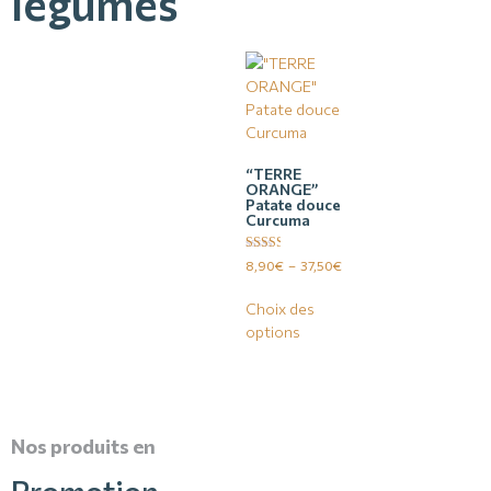
légumes
“TERRE
ORANGE”
Patate douce
Curcuma
Note
8,90
€
–
37,50
€
2.50
sur 5
Choix des
options
Nos produits en
Promotion