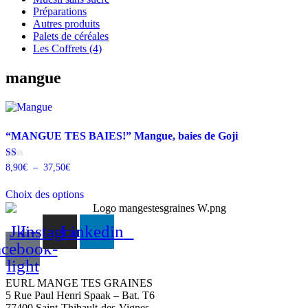
Préparations
Autres produits
Palets de céréales
Les Coffrets (4)
mangue
“MANGUE TES BAIES!” Mangue, baies de Goji
Plage
Note
8,90
€
–
37,50
€
1.00
de
sur
prix :
5
Choix des options
8,90€
Ce
à
produit
37,50€
Jki-
Instagram
Linkedin
a
plusieurs
acebook-
variations.
light
Les
options
EURL MANGE TES GRAINES
peuvent
5 Rue Paul Henri Spaak – Bat. T6
être
77400 Saint-Thibault-des-Vignes