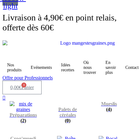
light
Livraison à 4,90€ en point relais,
offerte dès 60€
Où
En
Nos
Idées
Evénements
nous
savoir
Contact
produits
recettes
trouver
plus
Offre pour Professionnels
0
0,00
€
Panier
Mueslis
Palets de
(4)
Préparations
céréales
(2)
(0)
Croq'muesli