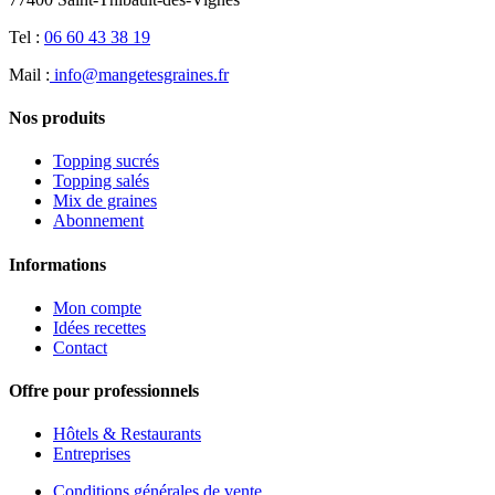
choisies
sur
Tel :
06 60 43 38 19
la
Mail :
info@mangetesgraines.fr
page
du
produit
Nos produits
Topping sucrés
Topping salés
Mix de graines
Abonnement
Informations
Mon compte
Idées recettes
Contact
Offre pour professionnels
Hôtels & Restaurants
Entreprises
Conditions générales de vente