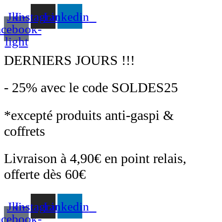
Aller
Jki-
Instagram
Linkedin
au
contenu
acebook-
light
DERNIERS JOURS !!!
- 25% avec le code SOLDES25
*excepté produits anti-gaspi &
coffrets
Livraison à 4,90€ en point relais,
offerte dès 60€
Jki-
Instagram
Linkedin
acebook-