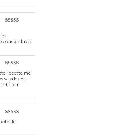
5
Note
5
sur 5
des ,
de concombres
Note
5
sur 5
ette recette me
es salades et
comté par
Note
5
sur 5
mpote de