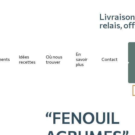
Livraison
relais, o
En
Idées
Où nous
ments
savoir
Contact
recettes
trouver
plus
“FENOUIL