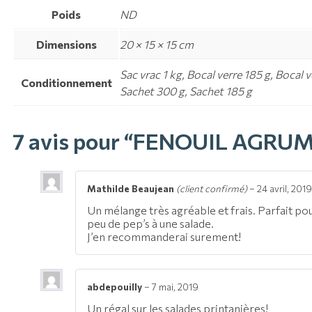
Poids
ND
Dimensions
20 × 15 × 15 cm
Sac vrac 1 kg, Bocal verre 185 g, Bocal v
Conditionnement
Sachet 300 g, Sachet 185 g
7 avis pour
“FENOUIL AGRUM
Mathilde Beaujean
(client confirmé)
–
24 avril, 2019
Un mélange très agréable et frais. Parfait po
peu de pep’s à une salade.
J’en recommanderai surement!
abdepouilly
–
7 mai, 2019
Un régal sur les salades printanières!