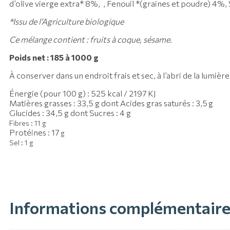
d’olive vierge extra* 8%, , Fenouil *(graines et poudre) 4%, 
*Issu de l’Agriculture biologique
Ce mélange contient : fruits à coque, sésame.
Poids net : 185 à 1000 g
À conserver dans un endroit frais et sec, à l’abri de la lumière
Énergie (pour 100 g) : 525 kcal / 2197 KJ
Matières grasses : 33,5 g dont Acides gras saturés : 3,5 g
Glucides : 34,5 g dont Sucres : 4 g
Fibres : 11 g
Protéines : 17
g
Sel : 1 g
Informations complémentair