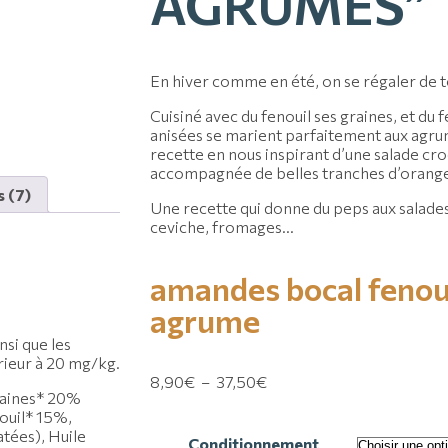
AGRUMES”
En hiver comme en été, on se régaler de t
Cuisiné avec du fenouil ses graines, et du 
anisées se marient parfaitement aux agru
recette en nous inspirant d’une salade cro
accompagnée de belles tranches d’orange
s (7)
Une recette qui donne du peps aux salades
ceviche, fromages…
amandes
bocal
fenou
agrume
nsi que les
érieur à 20 mg/kg.
8,90
€
–
37,50
€
Graines* 20%
nouil* 15%,
tées), Huile
Conditionnement