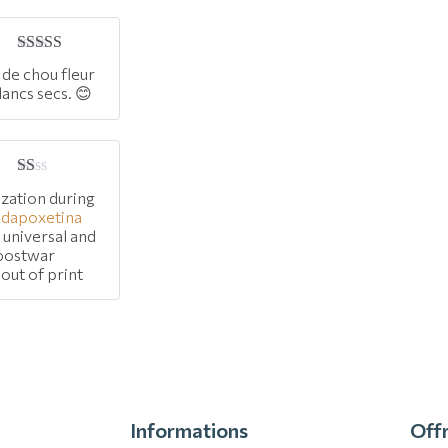
Note
5
sur 5
 de chou fleur
lancs secs. 😊
Note
zation during
1
e
dapoxetina
sur
 universal and
5
 postwar
out of print
Informations
Offr