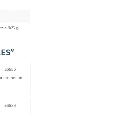
erre 300 g,
ES”
Note
5
sur 5
ur donner un
Note
4
sur