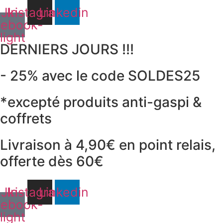
Aller
Jki-
Instagram
Linkedin
au
cebook-
contenu
light
DERNIERS JOURS !!!
- 25% avec le code SOLDES25
*excepté produits anti-gaspi &
coffrets
Livraison à 4,90€ en point relais,
offerte dès 60€
Jki-
Instagram
Linkedin
cebook-
light