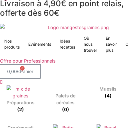
Livraison à 4,90€ en point relais,
offerte dès 60€
Où
En
Nos
Idées
Evénements
nous
savoir
C
produits
recettes
trouver
plus
Offre pour Professionnels
0
0,00
€
Panier
Mueslis
Palets de
(4)
Préparations
céréales
(2)
(0)
Croq'muesli