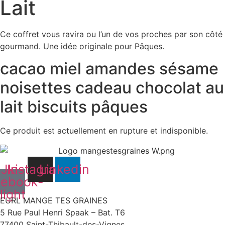
Lait
Ce coffret vous ravira ou l’un de vos proches par son côté
gourmand. Une idée originale pour Pâques.
cacao
miel
amandes
sésame
noisettes
cadeau
chocolat au
lait
biscuits
pâques
Ce produit est actuellement en rupture et indisponible.
Jki-
Instagram
Linkedin
cebook-
light
EURL MANGE TES GRAINES
5 Rue Paul Henri Spaak – Bat. T6
77400 Saint-Thibault-des-Vignes