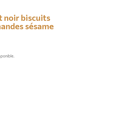
t noir
biscuits
andes
sésame
sponible.