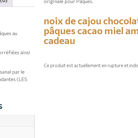
 (0)
originale pour Pâques.
noix de cajou
chocola
pâques
cacao
miel
am
âques au
cadeau
orréfiées ainsi
Ce produit est actuellement en rupture et indi
sanal par le
ondantes (LES
s