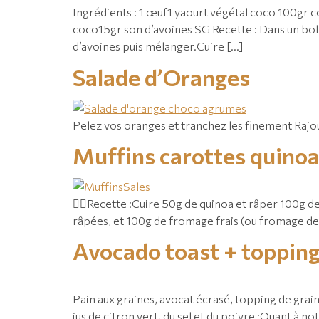
Ingrédients : 1 œuf1 yaourt végétal coco 100gr
coco15gr son d’avoines SG Recette : Dans un bol, 
d’avoines puis mélanger.Cuire […]
Salade d’Oranges
Pelez vos oranges et tranchez les finement Raj
Muffins carottes quino
👉🏼Recette :⁠Cuire 50g de quinoa et râper 100g de
râpées, et 100g de fromage frais (ou fromage de ch
Avocado toast + topping
Pain aux graines, avocat écrasé, topping de graine
jus de citron vert, du sel et du poivre ;⁠Quant à 