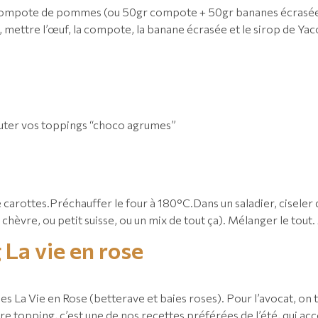
 compote de pommes (ou 50gr compote + 50gr bananes écrasées)
mettre l’œuf, la compote, la banane écrasée et le sirop de Yacon
outer vos toppings “choco agrumes”
a
 carottes.⁠Préchauffer le four à 180°C.⁠Dans un saladier, ciseler 
èvre, ou petit suisse, ou un mix de tout ça). Mélanger le tout. 
 La vie en rose
s La Vie en Rose (betterave et baies roses).⁠ Pour l’avocat, on t
notre topping, c’est une de nos recettes préférées de l’été, qui a