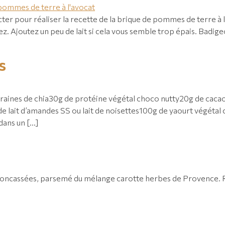
cter pour réaliser la recette de la brique de pommes de terre à
z. Ajoutez un peu de lait si cela vous semble trop épais. Badigeo
s
graines de chia30g de protéine végétal choco nutty20g de cac
 lait d’amandes SS ou lait de noisettes100g de yaourt végétal
dans un […]
s concassées, parsemé du mélange carotte herbes de Provence. 