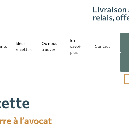
Livraison 
relais, of
En
Idées
Où nous
ents
savoir
Contact
recettes
trouver
plus
ette
re à l’avocat