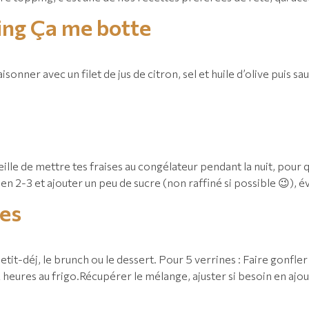
ping Ça me botte
isonner avec un filet de jus de citron, sel et huile d’olive pui
nseille de mettre tes fraises au congélateur pendant la nuit, pou
r en 2-3 et ajouter un peu de sucre (non raffiné si possible 😉),
ses
etit-déj, le brunch ou le dessert.⁠ Pour 5 verrines : ⁠Faire gonfle
heures au frigo.⁠Récupérer le mélange, ajuster si besoin en ajou