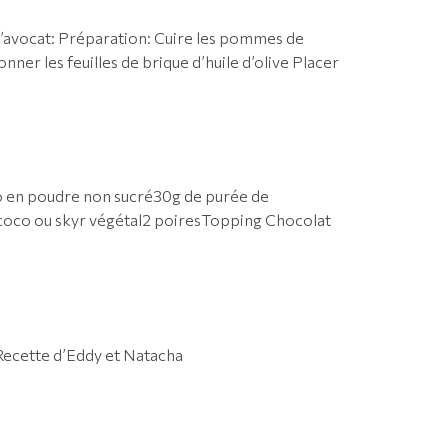
 l’avocat: Préparation: Cuire les pommes de
nner les feuilles de brique d’huile d’olive Placer
ao en poudre non sucré30g de purée de
 coco ou skyr végétal2 poiresTopping Chocolat
Recette d’Eddy et Natacha