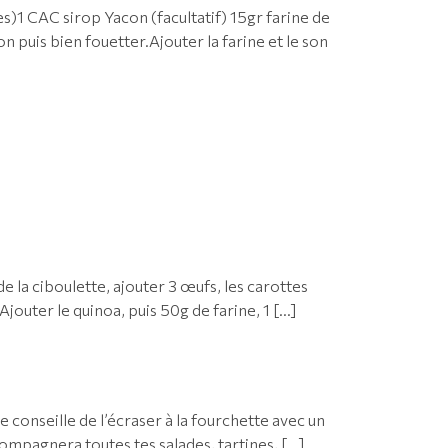
1 CAC sirop Yacon (facultatif) 15gr farine de
 puis bien fouetter.Ajouter la farine et le son
de la ciboulette, ajouter 3 œufs, les carottes
Ajouter le quinoa, puis 50g de farine, 1 […]
e conseille de l’écraser à la fourchette avec un
ccompagnera toutes tes salades, tartines, […]